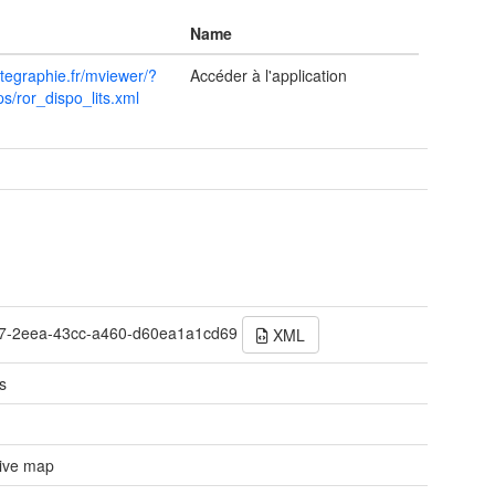
Name
ntegraphie.fr/mviewer/?
Accéder à l'application
s/ror_dispo_lits.xml
t
47-2eea-43cc-a460-d60ea1a1cd69
XML
s
tive map