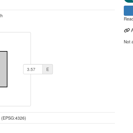
th
Read
Not 
E
(EPSG:4326)