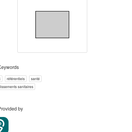
Keywords
R
référentiels
santé
lissements sanitaires
Provided by