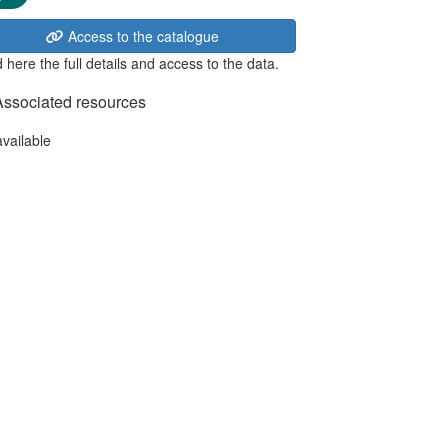
Access to the catalogue
 here the full details and access to the data.
Associated resources
available