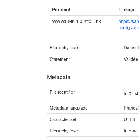
Protocol
Linkage
WWW:LINK-1.0-http--link
https://sa
config=app
Hierarchy level
Datase
Statement
Validée
Metadata
File identifier
fef02c
Metadata language
Françai
Character set
UTF8
Hierarchy level
Interac