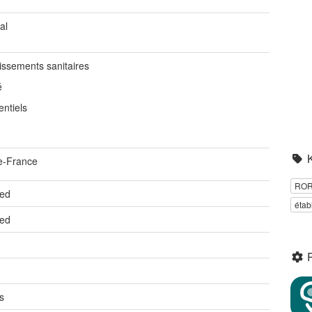
al
issements sanitaires
é
entiels
de-France
RO
ted
étab
ted
s