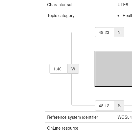
Character set
UTF8
Topic category
Heal
N
W
S
Reference system identifier
WGS84 
OnLine resource