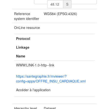
S
Reference
WGS84 (EPSG:4326)
system identifier
OnLine resource
Protocol
Linkage
Name
WWW:LINK-1.0-http--link
https://santegraphie.fr/mviewer/?
config=apps/OFFRE_INSU_CARDIAQUE.xml
Accéder à l'application
Hierarchy level
Dataset