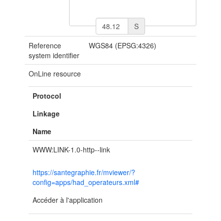
S
Reference
WGS84 (EPSG:4326)
system identifier
OnLine resource
Protocol
Linkage
Name
WWW:LINK-1.0-http--link
https://santegraphie.fr/mviewer/?
config=apps/had_operateurs.xml#
Accéder à l'application