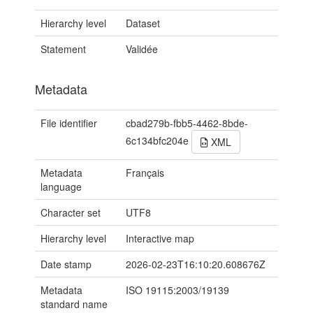
Hierarchy level
Dataset
Statement
Validée
Metadata
File identifier
cbad279b-fbb5-4462-8bde-
6c134bfc204e
XML
Metadata
Français
language
Character set
UTF8
Hierarchy level
Interactive map
Date stamp
2026-02-23T16:10:20.608676Z
Metadata
ISO 19115:2003/19139
standard name