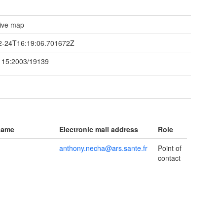
tive map
2-24T16:19:06.701672Z
115:2003/19139
name
Electronic mail address
Role
anthony.necha@ars.sante.fr
Point of
contact