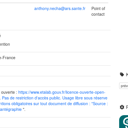
anthony.necha@ars.sante.fr
Point of
contact
é
ention
de-France
e
e
prév
 ouverte :
https://www.etalab.gouv.fr/licence-ouverte-open-
 . Pas de restriction d'accès public. Usage libre sous réserve
tions obligatoires sur tout document de diffusion : "Source :
antégraphie
".