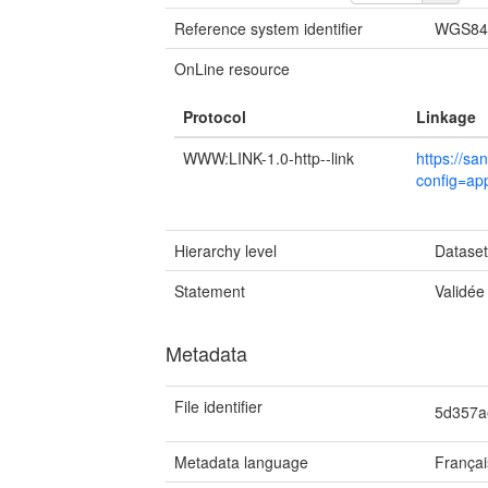
Reference system identifier
WGS84 
OnLine resource
Protocol
Linkage
WWW:LINK-1.0-http--link
https://sa
config=ap
Hierarchy level
Datase
Statement
Validée
Metadata
File identifier
5d357a
Metadata language
Françai