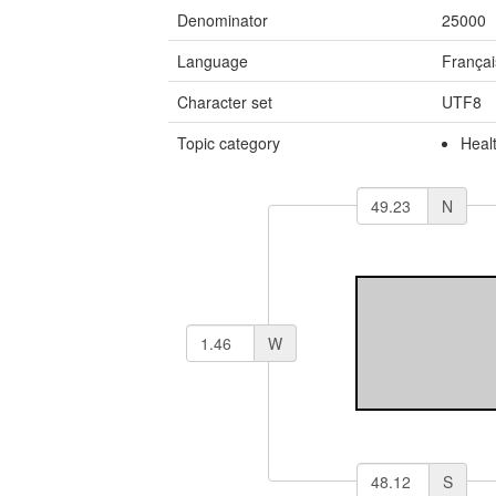
Denominator
25000
Language
Françai
Character set
UTF8
Topic category
Heal
N
W
S