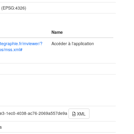
(EPSG:4326)
Name
ntegraphie.fr/mviewer/?
Accéder à l'application
ps/mss.xml#
t
e3-1ec0-4038-ac76-2069a557de9a
XML
s