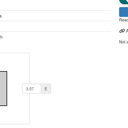
s
Read
th
Not 
E