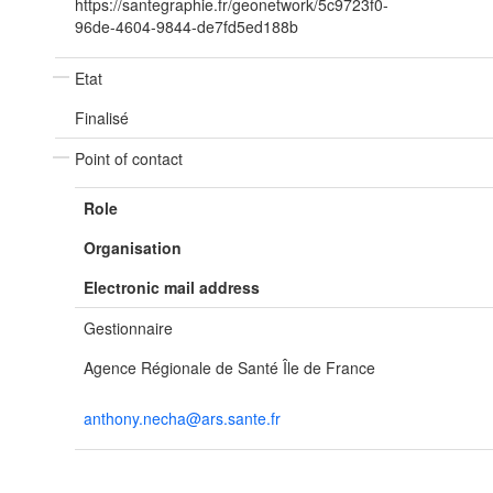
https://santegraphie.fr/geonetwork/5c9723f0-
96de-4604-9844-de7fd5ed188b
Etat
Finalisé
Point of contact
Role
Organisation
Electronic mail address
Gestionnaire
Agence Régionale de Santé Île de France
anthony.necha@ars.sante.fr