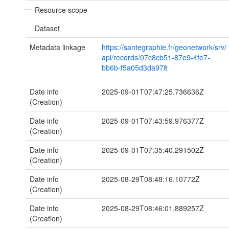
Resource scope
Dataset
Metadata linkage
https://santegraphie.fr/geonetwork/srv/
api/records/07c8cb51-87e9-4fe7-
bb6b-f5a05d3da978
Date info
2025-09-01T07:47:25.736636Z
(Creation)
Date info
2025-09-01T07:43:59.976377Z
(Creation)
Date info
2025-09-01T07:35:40.291502Z
(Creation)
Date info
2025-08-29T08:48:16.10772Z
(Creation)
Date info
2025-08-29T08:46:01.889257Z
(Creation)