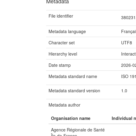
Metadata
File identifier
380231
Metadata language
Françai
Character set
UTF8
Hierarchy level
Interac
Date stamp
2026-0
Metadata standard name
ISO 19
Metadata standard version
1.0
Metadata author
Organisation name
Individual 
Agence Régionale de Santé
Île-de-France