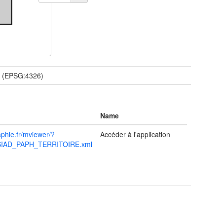
(EPSG:4326)
Name
aphie.fr/mviewer/?
Accéder à l'application
SSIAD_PAPH_TERRITOIRE.xml
t