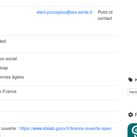
eleni.procopiou@ars.sante.fr
Point of
contact
ded
co-social
icap
onnes âgées
de-France
han
e
e
 ouverte :
https://www.etalab.gouv.fr/licence-ouverte-open-
.