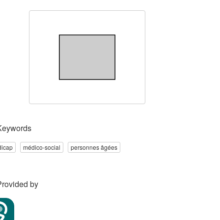
Keywords
dicap
médico-social
personnes âgées
Provided by