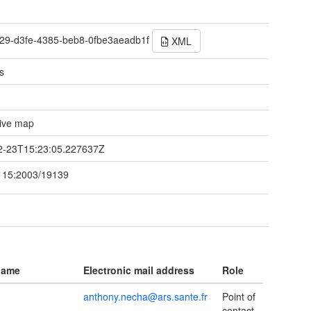
29-d3fe-4385-beb8-0fbe3aeadb1f
XML
s
tive map
2-23T15:23:05.227637Z
115:2003/19139
name
Electronic mail address
Role
anthony.necha@ars.sante.fr
Point of
contact