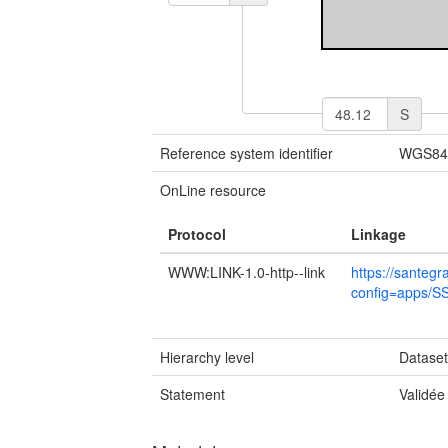
S
Reference system identifier
WGS84 
OnLine resource
Protocol
Linkage
WWW:LINK-1.0-http--link
https://santegr
config=apps/
Hierarchy level
Datase
Statement
Validée