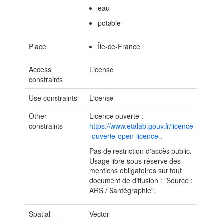
eau
potable
Place
Île-de-France
Access
License
constraints
Use constraints
License
Other
Licence ouverte :
constraints
https://www.etalab.gouv.fr/licence
-ouverte-open-licence
.
Pas de restriction d'accès public.
Usage libre sous réserve des
mentions obligatoires sur tout
document de diffusion : "Source :
ARS / Santégraphie".
Spatial
Vector