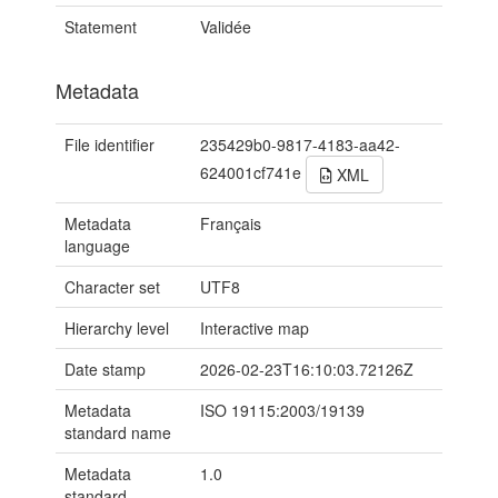
Statement
Validée
Metadata
File identifier
235429b0-9817-4183-aa42-
624001cf741e
XML
Metadata
Français
language
Character set
UTF8
Hierarchy level
Interactive map
Date stamp
2026-02-23T16:10:03.72126Z
Metadata
ISO 19115:2003/19139
standard name
Metadata
1.0
standard