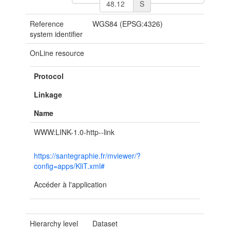
S
Reference
WGS84 (EPSG:4326)
system identifier
OnLine resource
Protocol
Linkage
Name
WWW:LINK-1.0-http--link
https://santegraphie.fr/mviewer/?
config=apps/KliT.xml#
Accéder à l'application
Hierarchy level
Dataset